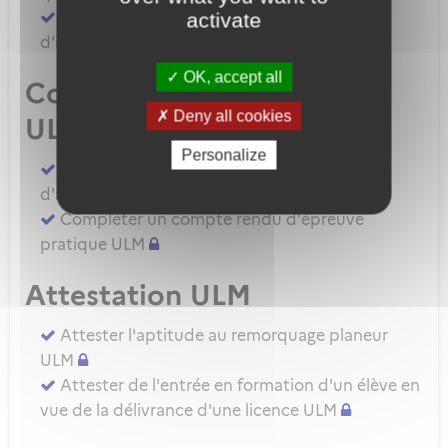
Demander une autorisation d'examinateur
activate
d'instructeur EIULM
OK, accept all
Compte rendu d’épreuve
Deny all cookies
ULM
Personalize
Compléter un compte rendu d'épreuve
d'aptitude pratique instructeur IULM.
Compléter un compte rendu d'épreuve
pratique ULM
Attestation ULM
Attester l'aptitude au remorquage planeur
ULM
Attester de l'entrée en formation d'un élève en
vue de la délivrance d'une licence ULM