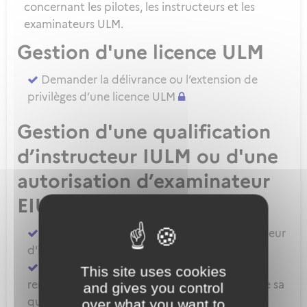
concernant les pilotes, les instructeurs et les
examinateurs ULM.
Gestion d'une licence ULM
Demander la délivrance ou l’extension de
privilèges d’une licence ULM
Gestion d'une qualification
d’instructeur IULM ou d'une
autorisation d’examinateur
EIULM
Attester des prérequis pour devenir formateur
d'instructeur ULM
Demander la délivrance, la prorogation, le
This site uses cookies
renouvellement ou l'extension de privilèges de sa
and gives you control
qualification IULM
over what you want to