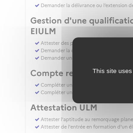
Demander la délivrance ou l’extension de
Gestion d'une qualificat
EIULM
Attester des prérequis pour devenir for
Demander la délivrance, la prorogation, 
Demander une autorisation d'examinate
This site uses
Compte rendu d’épreuv
Compléter un compte rendu d'épreuve d
Compléter un compte rendu d'épreuve 
Attestation ULM
Attester l'aptitude au remorquage plan
Attester de l'entrée en formation d'un é