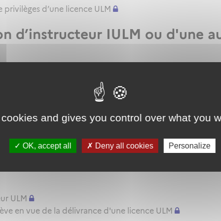
 privilèges d’une licence ULM
ion d’instructeur IULM ou d'une a
mateur d'instructeur ULM
le renouvellement ou l'extension de privilèges de sa qualif
ur d'instructeur EIULM
 cookies and gives you control over what you w
e ULM
'aptitude pratique instructeur IULM.
OK, accept all
Deny all cookies
Personalize
pratique ULM
eur ULM
lève en vue de la délivrance d'une licence ULM