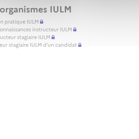
x organismes IULM
amen pratique IULM
connaissances instructeur IULM
ructeur stagiaire IULM
cteur stagiaire IULM d’un candidat