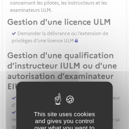
concernant les pilotes, les instructeurs et les
examinateurs ULM.
Gestion d'une licence ULM
Demander la délivrance ou l’extension de
privilèges d’une licence ULM
Gestion d'une qualification
d’instructeur IULM ou d'une
autorisation d’examinateur
EIULM
Attester des prérequis pour devenir formateur
d'instructeur ULM
Demander la délivrance, la prorogation, le
This site uses cookies
renouvellement ou l'extension de privilèges de sa
and gives you control
qualification IULM
over what you want to