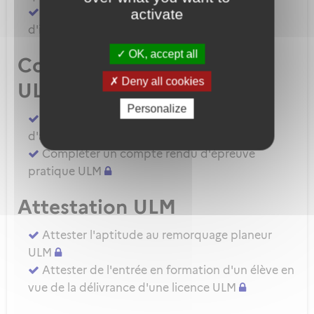
Demander une autorisation d'examinateur
activate
d'instructeur EIULM
OK, accept all
Compte rendu d’épreuve
Deny all cookies
ULM
Personalize
Compléter un compte rendu d'épreuve
d'aptitude pratique instructeur IULM.
Compléter un compte rendu d'épreuve
pratique ULM
Attestation ULM
Attester l'aptitude au remorquage planeur
ULM
Attester de l'entrée en formation d'un élève en
vue de la délivrance d'une licence ULM