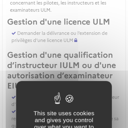
concernant les pilotes, les instructeurs et les
examinateurs ULM.
Gestion d'une licence ULM
Demander la délivrance ou l’extension de
privilèges d’une licence ULM
Gestion d'une qualification
d’instructeur IULM ou d'une
autorisation d’examinateur
EIULM
Attester des prérequis pour devenir formateur
d'instructeur ULM
Demander la délivrance, la prorogation, le
This site uses cookies
renouvellement ou l'extension de privilèges de sa
and gives you control
qualification IULM
over what you want to