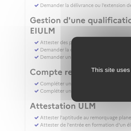
Demander la délivrance ou l’extension de
Gestion d'une qualificat
EIULM
Attester des prérequis pour devenir for
Demander la délivrance, la prorogation, 
Demander une autorisation d'examinate
This site uses
Compte rendu d’épreuv
Compléter un compte rendu d'épreuve d
Compléter un compte rendu d'épreuve 
Attestation ULM
Attester l'aptitude au remorquage plan
Attester de l'entrée en formation d'un é