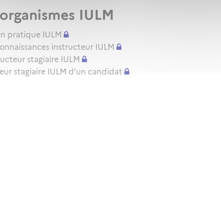
x organismes IULM
amen pratique IULM
connaissances instructeur IULM
ructeur stagiaire IULM
cteur stagiaire IULM d’un candidat