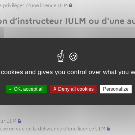
 privilèges d’une licence ULM
ion d’instructeur IULM ou d'une a
mateur d'instructeur ULM
le renouvellement ou l'extension de privilèges de sa qualif
ur d'instructeur EIULM
 cookies and gives you control over what you w
e ULM
'aptitude pratique instructeur IULM.
OK, accept all
Deny all cookies
Personalize
pratique ULM
eur ULM
lève en vue de la délivrance d'une licence ULM