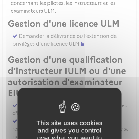
concernant les pilotes, les instructeurs et les
examinateurs ULM.
Gestion d'une licence ULM
Demander la délivrance ou l’extension de
privilèges d’une licence ULM
Gestion d'une qualification
d’instructeur IULM ou d'une
autorisation d’examinateur
EIULM
Attester des prérequis pour devenir formateur
d'instructeur ULM
Demander la délivrance, la prorogation, le
This site uses cookies
renouvellement ou l'extension de privilèges de sa
and gives you control
qualification IULM
over what you want to