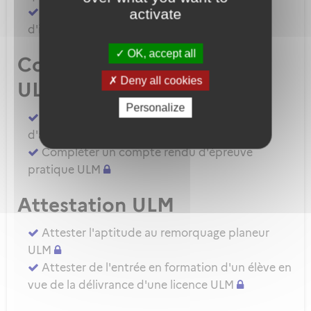
Demander une autorisation d'examinateur
activate
d'instructeur EIULM
OK, accept all
Compte rendu d’épreuve
Deny all cookies
ULM
Personalize
Compléter un compte rendu d'épreuve
d'aptitude pratique instructeur IULM.
Compléter un compte rendu d'épreuve
pratique ULM
Attestation ULM
Attester l'aptitude au remorquage planeur
ULM
Attester de l'entrée en formation d'un élève en
vue de la délivrance d'une licence ULM