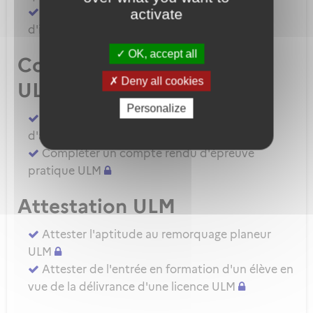
Demander une autorisation d'examinateur
activate
d'instructeur EIULM
OK, accept all
Compte rendu d’épreuve
Deny all cookies
ULM
Personalize
Compléter un compte rendu d'épreuve
d'aptitude pratique instructeur IULM.
Compléter un compte rendu d'épreuve
pratique ULM
Attestation ULM
Attester l'aptitude au remorquage planeur
ULM
Attester de l'entrée en formation d'un élève en
vue de la délivrance d'une licence ULM