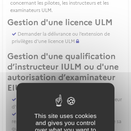
concernant les pilotes, les instructeurs et les
examinateurs ULM.
Gestion d'une licence ULM
Demander la délivrance ou l’extension de
privilèges d’une licence ULM
Gestion d'une qualification
d’instructeur IULM ou d'une
autorisation d’examinateur
EIULM
Attester des prérequis pour devenir formateur
d'instructeur ULM
Demander la délivrance, la prorogation, le
This site uses cookies
renouvellement ou l'extension de privilèges de sa
and gives you control
qualification IULM
over what you want to