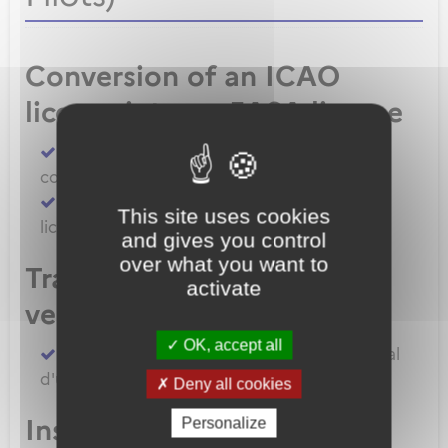
Conversion of an ICAO
license into an EASA license
Convert an FAA licence/rating using BASA
conversion
Convert an ICAO licence to EASA private
This site uses cookies
licence
and gives you control
over what you want to
Transfert de licences EASA
activate
vers la France
OK, accept all
Transferer vos licences et/ou dossier médical
d'un État Membre EASA vers la France
Deny all cookies
Inscription à un examen
Personalize