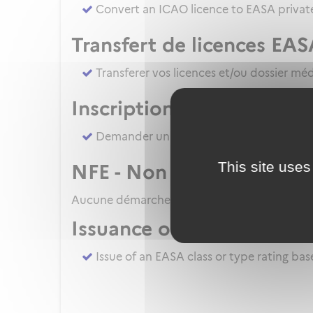
Convert an ICAO licence to EASA private
Transfert de licences EAS
Transferer vos licences et/ou dossier mé
Inscription à un examen
Demander un ATPL direct [sans formatio
This site uses
NFE - Non French Examine
Aucune démarche pour le moment
Issuance of EASA class or
Issue of an EASA class or type rating ba