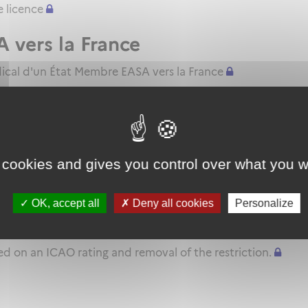
 licence
A vers la France
dical d'un État Membre EASA vers la France
n théorique et pratique]
 cookies and gives you control over what you w
r List
OK, accept all
Deny all cookies
Personalize
 type rating on the basis of ICAO 
sed on an ICAO rating and removal of the restriction.