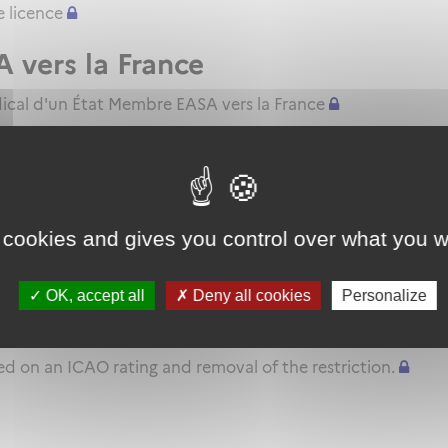
 licence
A vers la France
dical d'un État Membre EASA vers la France
n théorique et pratique]
 cookies and gives you control over what you w
r List
OK, accept all
Deny all cookies
Personalize
 type rating on the basis of ICAO 
sed on an ICAO rating and removal of the restriction.