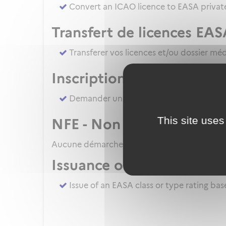
Convert an ICAO licence to EASA private
Transfert de licences EAS
Transferer vos licences et/ou dossier mé
Inscription à un examen
Demander un ATPL direct [sans formatio
This site uses
NFE - Non French Examine
Aucune démarche pour le moment
Issuance of EASA class or
Issue of an EASA class or type rating ba