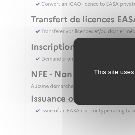
Convert an ICAO licence to EASA private
Transfert de licences EAS
Transferer vos licences et/ou dossier mé
Inscription à un examen
Demander un ATPL direct [sans formatio
This site uses
NFE - Non French Examine
Aucune démarche pour le moment
Issuance of EASA class or
Issue of an EASA class or type rating ba