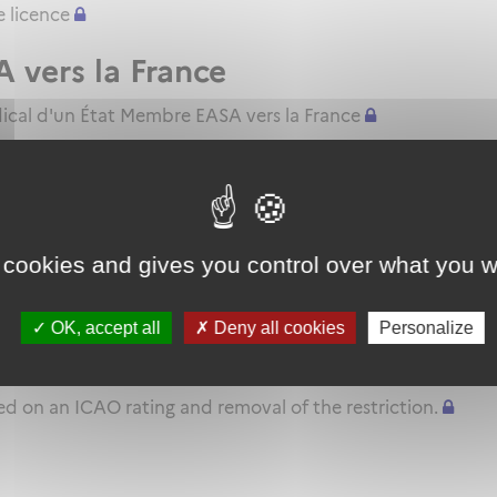
 licence
A vers la France
dical d'un État Membre EASA vers la France
n théorique et pratique]
 cookies and gives you control over what you w
r List
OK, accept all
Deny all cookies
Personalize
 type rating on the basis of ICAO 
sed on an ICAO rating and removal of the restriction.