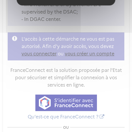
- In a French LPO or by a French LPE
supervised by the DSAC;
- In DGAC center.
L'accès à cette démarche ne vous est pas
autorisé. Afin d'y avoir accès, vous devez
vous connecter
ou
vous créer un compte
FranceConnect est la solution proposée par l'Etat
pour sécuriser et simplifier la connexion à vos
services en ligne.
Qu'est-ce que FranceConnect ?
ou