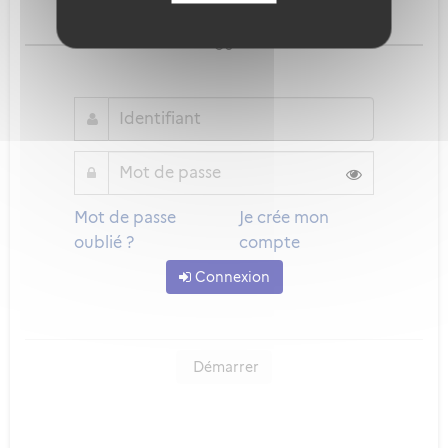
Qu'est-ce que FranceConnect ?
ou
Mot de passe
Je crée mon
oublié ?
compte
Connexion
Démarrer