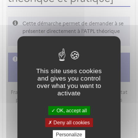
Cette démarche permet de demander à se
présenter directement à l'ATPL théorique
et/ou pratique sur avion ou hélicoptère.
L'accès à cette démarche ne vous est pas
autorisé. Afin d'y avoir accès, vous devez
This site uses cookies
vous connecter
ou
vous créer un compte
and gives you control
over what you want to
FranceConnect est la solution proposée par l'Etat
activate
pour sécuriser et simplifier la connexion à vos
services en ligne.
OK, accept all
Deny all cookies
Personalize