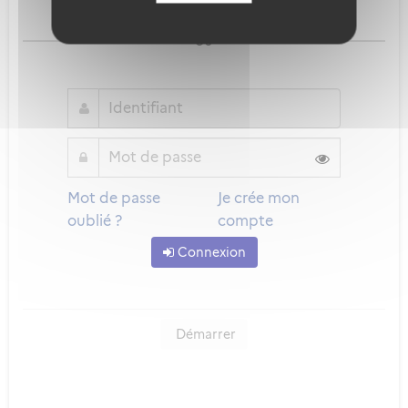
Qu'est-ce que FranceConnect ?
ou
Mot de passe
Je crée mon
oublié ?
compte
Connexion
Démarrer