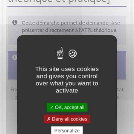
Cette démarche permet de demander à se
présenter directement à l'ATPL théorique
et/ou pratique sur avion ou hélicoptère.
L'accès à cette démarche ne vous est pas
autorisé. Afin d'y avoir accès, vous devez
This site uses cookies
vous connecter
ou
vous créer un compte
and gives you control
over what you want to
FranceConnect est la solution proposée par l'Etat
activate
pour sécuriser et simplifier la connexion à vos
services en ligne.
OK, accept all
Deny all cookies
Personalize