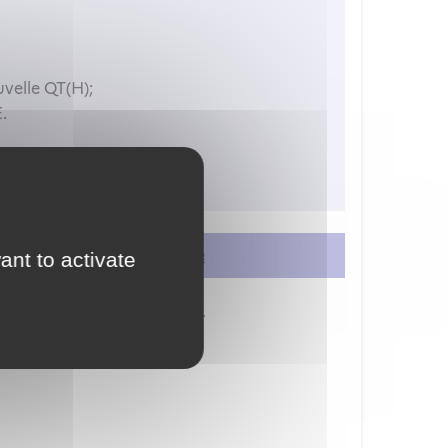
velle QT(H);
.
isme de formation.
er
ou
vous créer un compte
ant to activate
ion à vos services en ligne.