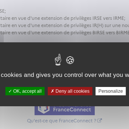
SE;
ire en vue d'une extension de privilèges IRSE vers IRME;
ire en vue d'une extension de privilèges IR(H) sur une nou
aire en vue d'une extension de privilèges BIRSE vers BIRME
cette démarche que si votre compte est associé à un organ
as autorisé. Afin d'y avoir accès, vous devez
vous connect
 cookies and gives you control over what you w
on proposée par l'Etat pour sécuriser et simplifier la connex
OK, accept all
Deny all cookies
Personalize
Qu'est-ce que FranceConnect ?