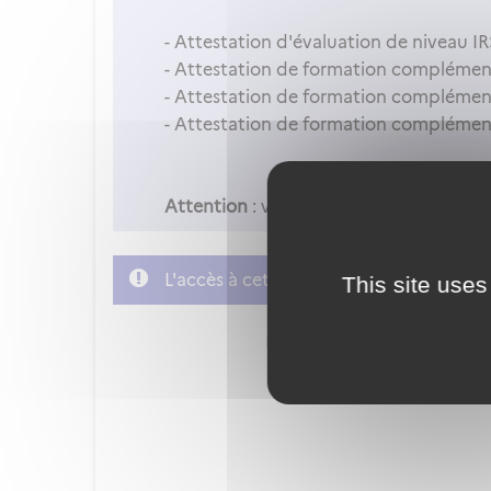
- Attestation d'évaluation de niveau IR
- Attestation de formation complémenta
- Attestation de formation complémenta
- Attestation de formation complément
Attention
: vous ne pouvez accéder à 
L'accès à cette démarche ne vous est p
This site uses
FranceConnect est la soluti