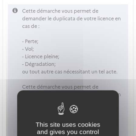
Cette démarche vous permet de
demander le duplicata de votre licence en
cas de :
- Perte;
- Vol;
- Licence pleine;
- Dégradation;
ou tout autre cas nécessitant un tel acte.
Cette démarche vous permet de
demander le duplicata de votre licence en
cas de :
-Perte;
This site uses cookies
-Vol;
and gives you control
-Licence pleine;