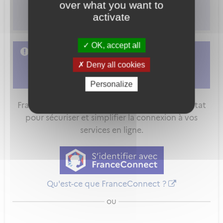
over what you want to
-Dégradation.
activate
OK, accept all
L'accès à cette démarche ne vous est pas
autorisé. Afin d'y avoir accès, vous devez
Deny all cookies
vous connecter
ou
vous créer un compte
Personalize
FranceConnect est la solution proposée par l'Etat
pour sécuriser et simplifier la connexion à vos
services en ligne.
Qu'est-ce que FranceConnect ?
ou