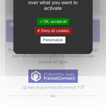
over what you want to
-Dégradation.
activate
OK, accept all
L'accès à cette démarche ne vous est pas
autorisé. Afin d'y avoir accès, vous devez
Deny all cookies
vous connecter
ou
vous créer un compte
Personalize
FranceConnect est la solution proposée par l'Etat
pour sécuriser et simplifier la connexion à vos
services en ligne.
Qu'est-ce que FranceConnect ?
ou