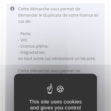
Cette démarche vous permet de
demander le duplicata de votre licence en
cas de :
- Perte;
- Vol;
- Licence pleine;
- Dégradation;
ou tout autre cas nécessitant un tel acte.
Cette démarche vous permet de
demander le duplicata de votre licence en
cas de :
-Perte;
This site uses cookies
-Vol;
and gives you control
-Licence pleine;