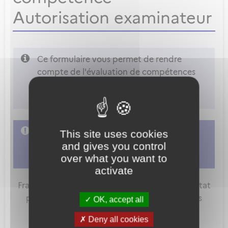
Autorisation examinateur
Ce formulaire vous permet de rendre
compte de l'évaluation de compétences
d'un examinateur Avion, Hélicoptère,
Planeur ou Ballon.
L'accès à cette démarche ne vous est pas
This site uses cookies
autorisé. Afin d'y avoir accès, vous devez
and gives you control
vous connecter
over what you want to
ou
vous créer un compte
activate
FranceConnect est la solution proposée par l'Etat
pour sécuriser et simplifier la connexion à vos
OK, accept all
services en ligne.
Deny all cookies