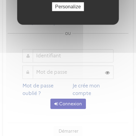
Personalize
Qu'est-ce que FranceConnect ?
ou
Mot de passe
Je crée mon
oublié ?
compte
Connexion
Démarrer