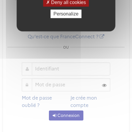
Deny all cookies
services en ligne.
Personalize
Qu'est-ce que FranceConnect ?
ou
Mot de passe
Je crée mon
oublié ?
compte
Connexion