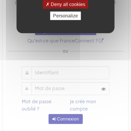
pour sécuriser et simplifier la connexion à vos
Deny all cookies
services en ligne.
Personalize
Qu'est-ce que FranceConnect ?
ou
Mot de passe
Je crée mon
oublié ?
compte
Connexion