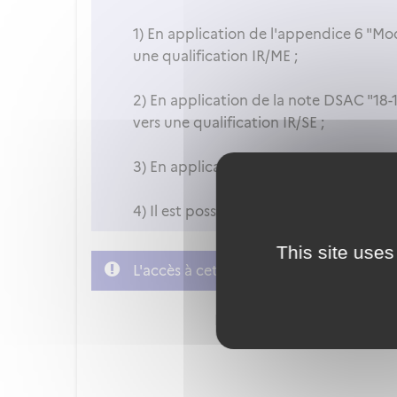
1) En application de l'appendice 6 "Modu
une qualification IR/ME ;
2) En application de la note DSAC "18-1
vers une qualification IR/SE ;
3) En application du FCL.630.H et de l'a
4) Il est possible de lever la restrictio
This site uses
L'accès à cette démarche ne vous est p
FranceConnect est la soluti