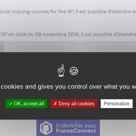
lar training courses for the IR", il est possible d'étendre le
19" en date du 08 novembre 2018, il est possible d'étendre 
ppendice 9, il est possible d'étendre les privilèges d'une qu
n IR/CB d'afin d'obtenir une qualification IR non restreinte.
 cookies and gives you control over what you w
as autorisé. Afin d'y avoir accès, vous devez
vous connect
OK, accept all
Deny all cookies
Personalize
on proposée par l'Etat pour sécuriser et simplifier la connex