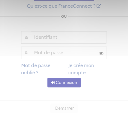
Qu'est-ce que FranceConnect ?
ou
Mot de passe
Je crée mon
oublié ?
compte
Connexion
Démarrer