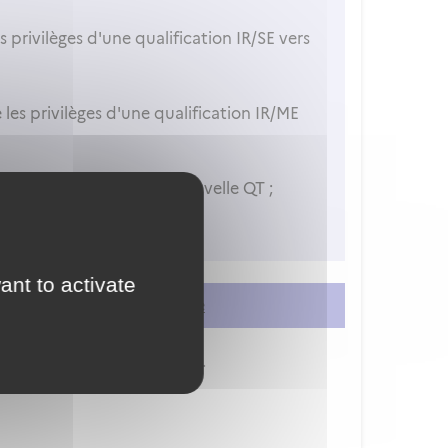
s privilèges d'une qualification IR/SE vers
les privilèges d'une qualification IR/ME
alification IR(H) à une nouvelle QT ;
ant to activate
er
ou
vous créer un compte
ion à vos services en ligne.