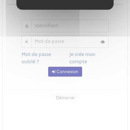
ou
Mot de passe
Je crée mon
oublié ?
compte
Connexion
Démarrer