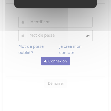
ou
Mot de passe
Je crée mon
oublié ?
compte
Connexion
Démarrer