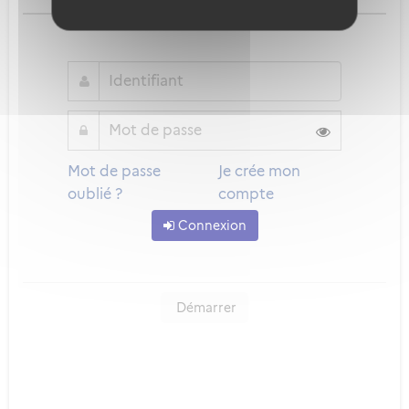
ou
Mot de passe
Je crée mon
oublié ?
compte
Connexion
Démarrer