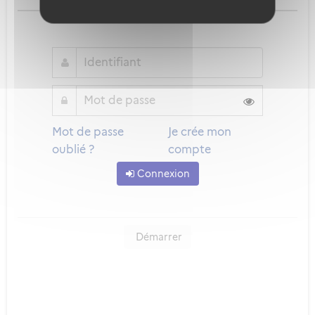
ou
Mot de passe
Je crée mon
oublié ?
compte
Connexion
Démarrer