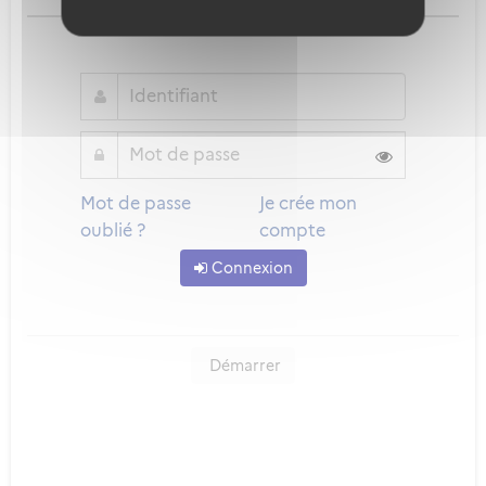
ou
Mot de passe
Je crée mon
oublié ?
compte
Connexion
Démarrer