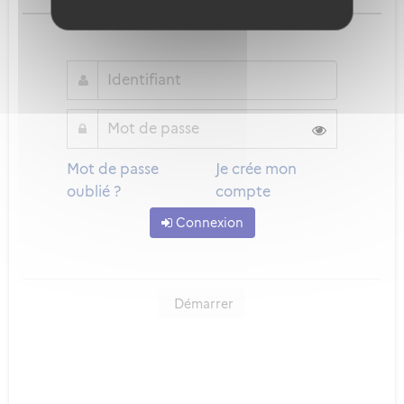
ou
Mot de passe
Je crée mon
oublié ?
compte
Connexion
Démarrer