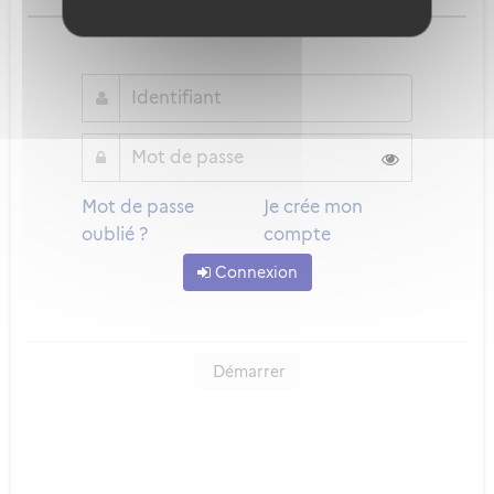
ou
Mot de passe
Je crée mon
oublié ?
compte
Connexion
Démarrer