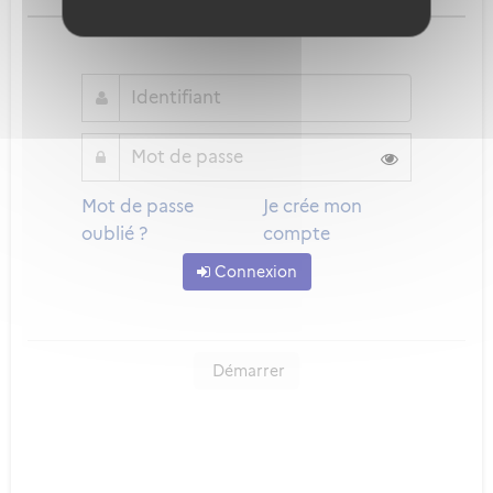
ou
Mot de passe
Je crée mon
oublié ?
compte
Connexion
Démarrer