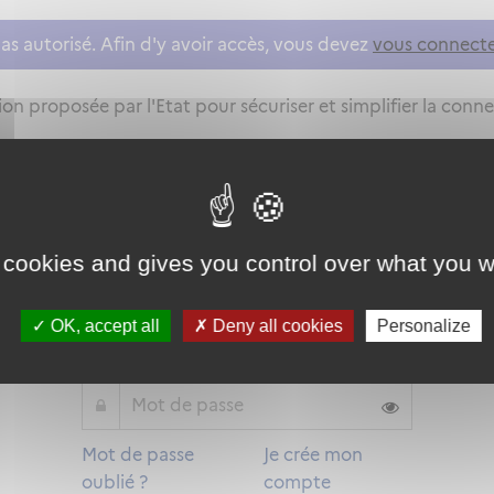
as autorisé. Afin d'y avoir accès, vous devez
vous connect
on proposée par l'Etat pour sécuriser et simplifier la connex
Qu'est-ce que FranceConnect ?
 cookies and gives you control over what you w
ou
OK, accept all
Deny all cookies
Personalize
Mot de passe
Je crée mon
oublié ?
compte