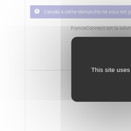
L'accès à cette démarche ne vous est p
FranceConnect est la soluti
This site uses