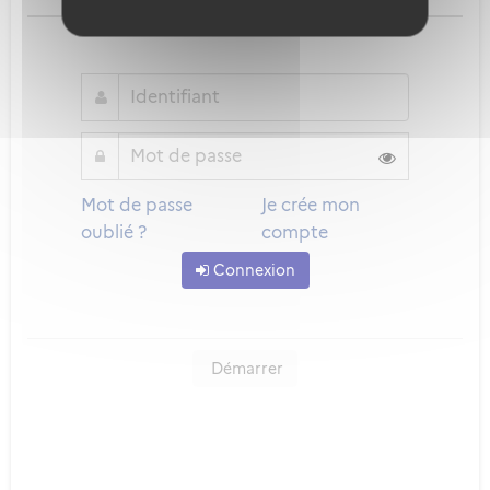
ou
Mot de passe
Je crée mon
oublié ?
compte
Connexion
Démarrer