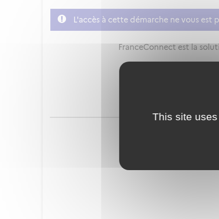
L'accès à cette démarche ne vous est p
FranceConnect est la soluti
This site uses