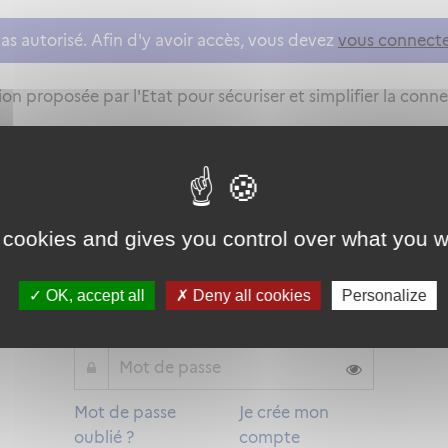
as autorisé. Afin d'y avoir accès, vous devez
vous connect
on proposée par l'Etat pour sécuriser et simplifier la connex
Qu'est-ce que FranceConnect ?
 cookies and gives you control over what you w
ou
OK, accept all
Deny all cookies
Personalize
Mot de passe
Je crée mon
oublié ?
compte