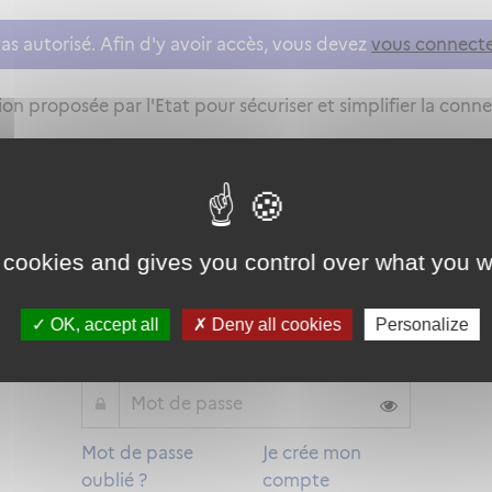
as autorisé. Afin d'y avoir accès, vous devez
vous connect
on proposée par l'Etat pour sécuriser et simplifier la connex
Qu'est-ce que FranceConnect ?
 cookies and gives you control over what you w
ou
OK, accept all
Deny all cookies
Personalize
Mot de passe
Je crée mon
oublié ?
compte