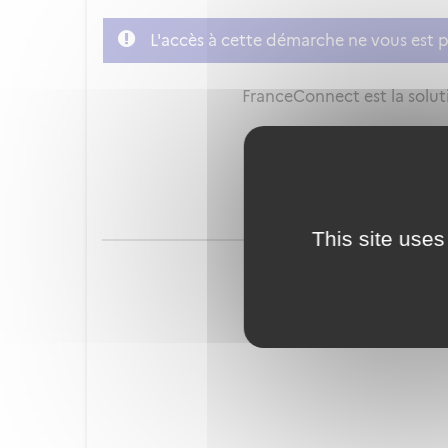
L'accès à cette démarche ne vous est p
FranceConnect est la soluti
This site uses