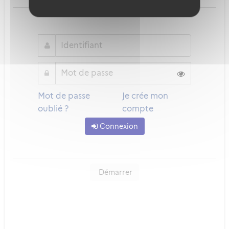
ou
Mot de passe
Je crée mon
oublié ?
compte
Connexion
Démarrer