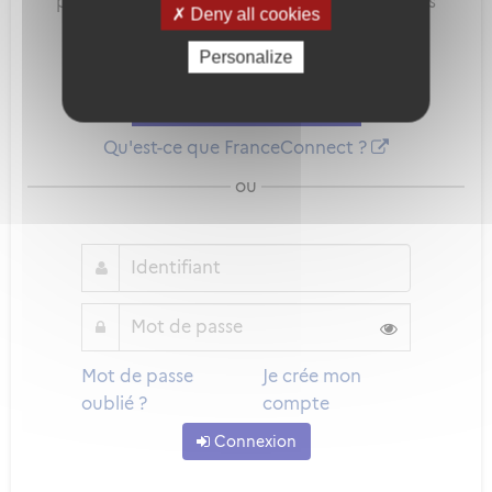
pour sécuriser et simplifier la connexion à vos
Deny all cookies
services en ligne.
Personalize
Qu'est-ce que FranceConnect ?
ou
Mot de passe
Je crée mon
oublié ?
compte
Connexion