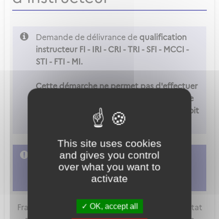
Demande de délivrance de
qualification
instructeur FI - IRI - CRI - TRI - SFI - MCCI -
STI - FTI - MI.
Cette démarche ne permet pas d'effectuer
une d'instructeur FCL.900(c). Pour ce type
de demande, l'organisme de formation doit
adresser sa demande sur METEOR.
This site uses cookies
and gives you control
L'accès à cette démarche ne vous est pas
over what you want to
autorisé. Afin d'y avoir accès, vous devez
activate
vous connecter
ou
vous créer un compte
OK, accept all
FranceConnect est la solution proposée par l'Etat