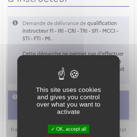
Demande de délivrance de
qualification
instructeur FI - IRI - CRI - TRI - SFI - MCCI -
STI - FTI - MI.
Cette démarche ne permet pas d'effectuer
une d'instructeur FCL.900(c). Pour ce type
de demande, l'organisme de formation doit
adresser sa demande sur METEOR.
This site uses cookies
and gives you control
L'accès à cette démarche ne vous est pas
over what you want to
autorisé. Afin d'y avoir accès, vous devez
activate
vous connecter
ou
vous créer un compte
OK, accept all
FranceConnect est la solution proposée par l'Etat