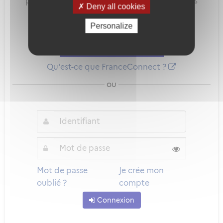
pour sécuriser et simplifier la connexion à vos
Deny all cookies
services en ligne.
Personalize
Qu'est-ce que FranceConnect ?
ou
Mot de passe
Je crée mon
oublié ?
compte
Connexion