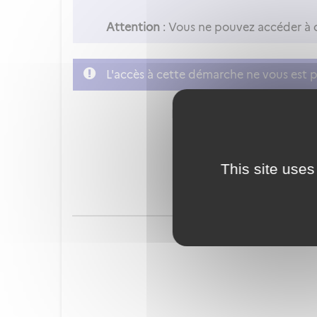
Attention
: Vous ne pouvez accéder à 
L'accès à cette démarche ne vous est p
FranceConnect est la soluti
This site uses