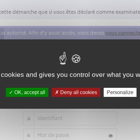
cette démarche que si vous êtes déclaré comme examinate
as autorisé. Afin d'y avoir accès, vous devez
vous connect
on proposée par l'Etat pour sécuriser et simplifier la connex
 cookies and gives you control over what you w
Qu'est-ce que FranceConnect ?
OK, accept all
Deny all cookies
Personalize
ou