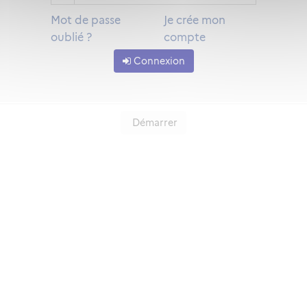
Mot de passe
Je crée mon
oublié ?
compte
Connexion
Démarrer