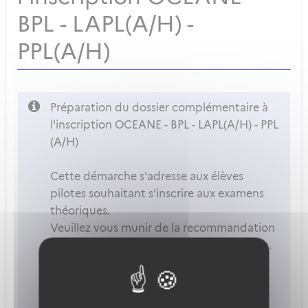
BPL - LAPL(A/H) -
PPL(A/H)
Préparation du dossier complémentaire à
l'inscription OCEANE - BPL - LAPL(A/H) - PPL
(A/H)
Cette démarche s'adresse aux élèves
pilotes souhaitant s'inscrire aux examens
théoriques.
Veuillez vous munir de la recommandation
fournie par votre organisme de formation.
Remarques :
- Vous devez préalablement vous pré-