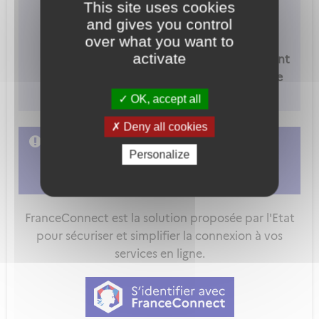
This site uses cookies
inscrire sur OCEANE avant de compléter
and gives you control
cette démarche :
https://oceane-
over what you want to
candidat.aviation-civile.gouv.fr
activate
- Cette démarche doit être impérativement
complétée et validée par la DSAC
avant
le
passage de l'examen
OK, accept all
Deny all cookies
L'accès à cette démarche ne vous est pas
Personalize
autorisé. Afin d'y avoir accès, vous devez
vous connecter
ou
vous créer un compte
FranceConnect est la solution proposée par l'Etat
pour sécuriser et simplifier la connexion à vos
services en ligne.