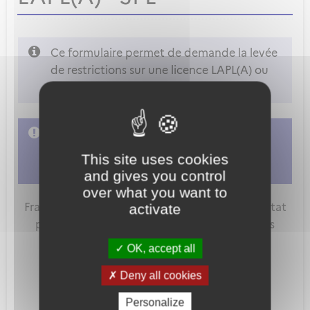
Ce formulaire permet de demande la levée
de restrictions sur une licence LAPL(A) ou
SPL
L'accès à cette démarche ne vous est pas
autorisé. Afin d'y avoir accès, vous devez
This site uses cookies
vous connecter
ou
vous créer un compte
and gives you control
over what you want to
FranceConnect est la solution proposée par l'Etat
activate
pour sécuriser et simplifier la connexion à vos
services en ligne.
OK, accept all
Deny all cookies
Personalize