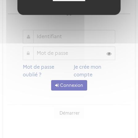
Qu'est-ce que FranceConnect ?
ou
Mot de passe
Je crée mon
oublié ?
compte
Connexion
Démarrer