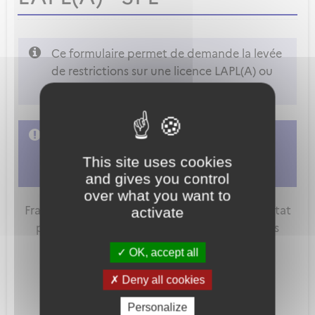
Ce formulaire permet de demande la levée
de restrictions sur une licence LAPL(A) ou
SPL
L'accès à cette démarche ne vous est pas
autorisé. Afin d'y avoir accès, vous devez
This site uses cookies
vous connecter
ou
vous créer un compte
and gives you control
over what you want to
FranceConnect est la solution proposée par l'Etat
activate
pour sécuriser et simplifier la connexion à vos
services en ligne.
OK, accept all
Deny all cookies
Personalize