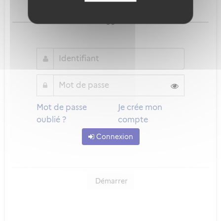
Qu'est-ce que FranceConnect ?
ou
Mot de passe
Je crée mon
oublié ?
compte
Connexion
Démarrer