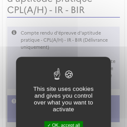
CPL(A/H) - IR - BIR
Compte rendu d'épreuve d'aptitude
pratique - CPL(A/H) - IR - BIR (Délivrance
uniquement)
Attention
: Vous ne pouvez accéder à cette
démarche que si vous êtes déclaré comme
examinateur dans les paramètres de votre
compte.
This site uses cookies
and gives you control
L'accès à cette démarche ne vous est pas
over what you want to
activate
autorisé. Afin d'y avoir accès, vous devez
vous connecter
ou
vous créer un compte
OK, accept all