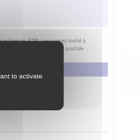
 une licence ATPL,
vous serez invité à
du d'examen envoyé par voie postale
er
ou
vous créer un compte
ant to activate
ion à vos services en ligne.