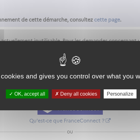
ionnement de cette démarche, consultez
cette page
.
 actuellement inutilisable. Pour les demandes concernant
aris lorsque le pôle Examens aura validé votre compte-ren
as autorisé. Afin d'y avoir accès, vous devez
vous connect
 cookies and gives you control over what you w
on proposée par l'Etat pour sécuriser et simplifier la connex
OK, accept all
Deny all cookies
Personalize
Qu'est-ce que FranceConnect ?
ou