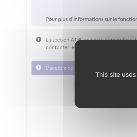
Pour plus d'informations sur le fonct
La section ATPL de cette démarche est
contacter le bureau des licences de P
L'accès à cette démarche ne vous est p
This site uses
FranceConnect est la soluti