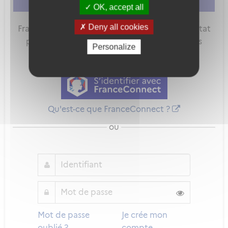
vous connecter
ou
vous créer un compte
OK, accept all
Deny all cookies
FranceConnect est la solution proposée par l'Etat
pour sécuriser et simplifier la connexion à vos
Personalize
services en ligne.
Qu'est-ce que FranceConnect ?
ou
Mot de passe
Je crée mon
oublié ?
compte