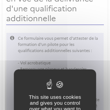
d'une qualification
additionnelle
Ce formulaire vous permet d'attester de la
formation d'un pilote pour les
qualifications additionnelles suivantes :
- Vol acrobatique
- Remorquage planeur et banderoles
- Vol de nuit
- Vol en montagne
- Essais en vol
This site uses cookies
Attention
: vous ne pouvez accéder à cette
and gives you control
démarche que si votre compte est associé
over what you want to