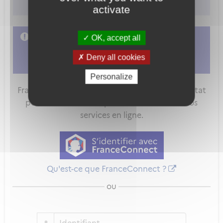
à un organisme de formation.
activate
L'accès à cette démarche ne vous est pas
OK, accept all
autorisé. Afin d'y avoir accès, vous devez
Deny all cookies
vous connecter
ou
vous créer un compte
Personalize
FranceConnect est la solution proposée par l'Etat
pour sécuriser et simplifier la connexion à vos
services en ligne.
Qu'est-ce que FranceConnect ?
ou