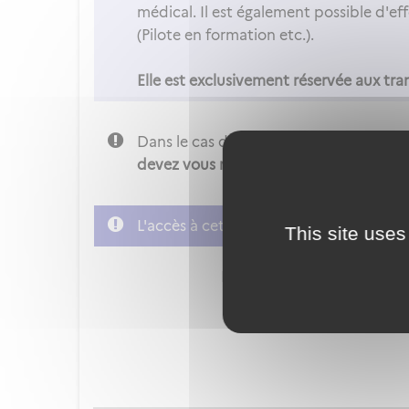
médical. Il est également possible d'ef
(Pilote en formation etc.).
Elle est exclusivement réservée aux tra
Dans le cas d'un transfert sortant,
c’es
devez vous rapprochez de votre autorit
L'accès à cette démarche ne vous est p
This site uses
FranceConnect est la soluti