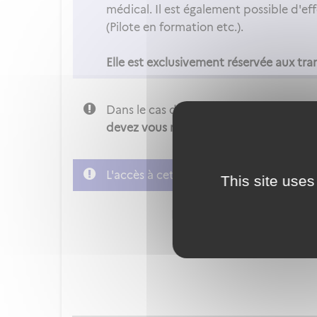
médical. Il est également possible d'ef
(Pilote en formation etc.).
Elle est exclusivement réservée aux tra
Dans le cas d'un transfert sortant,
c’es
devez vous rapprochez de votre autorit
L'accès à cette démarche ne vous est p
This site uses
FranceConnect est la soluti