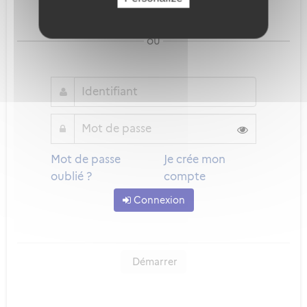
Qu'est-ce que FranceConnect ?
ou
Mot de passe
Je crée mon
oublié ?
compte
Connexion
Démarrer