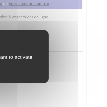
er
ou
vous créer un compte
ion à vos services en ligne.
ant to activate