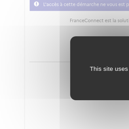
L'accès à cette démarche ne vous est p
FranceConnect est la soluti
This site uses