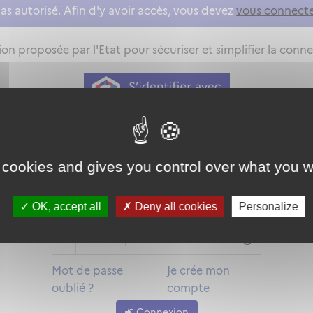
as autorisé. Afin d'y avoir accès, vous devez
vous connect
on proposée par l'Etat pour sécuriser et simplifier la connex
Qu'est-ce que FranceConnect ?
ou
 cookies and gives you control over what you w
OK, accept all
Deny all cookies
Personalize
Mot de passe
Je crée mon
oublié ?
compte
Connexion