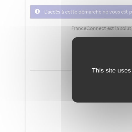
L'accès à cette démarche ne vous est p
FranceConnect est la soluti
This site uses