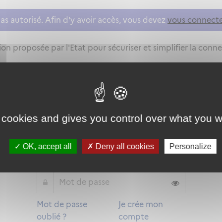
as autorisé. Afin d'y avoir accès, vous devez
vous connect
on proposée par l'Etat pour sécuriser et simplifier la connex
Qu'est-ce que FranceConnect ?
 cookies and gives you control over what you w
ou
OK, accept all
Deny all cookies
Personalize
Mot de passe
Je crée mon
oublié ?
compte