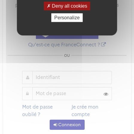
pour sécuriser et simplifier la connexion à vos
Deny all cookies
services en ligne.
Personalize
Qu'est-ce que FranceConnect ?
ou
Mot de passe
Je crée mon
oublié ?
compte
Connexion