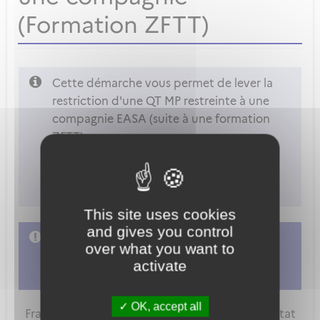
(Formation ZFTT)
Cette démarche vous permet de lever la
restriction d'une QT MP restreinte à une
compagnie EASA (suite à une formation
ZFTT).
Les compagnies non EASA ne sont pas
acceptées.
This site uses cookies
and gives you control
L'accès à cette démarche ne vous est pas
over what you want to
autorisé. Afin d'y avoir accès, vous devez
activate
vous connecter
ou
vous créer un compte
OK, accept all
FranceConnect est la solution proposée par l'Etat